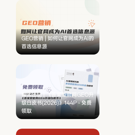
GEO营销 | 如何让官网成为AI的
首选信息源
雍熙出品 | 《答案型官网GEO升
级白皮书(2026)》144P - 免费
领取