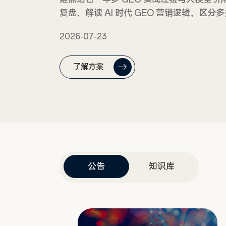
复盘，解读 AI 时代 GEO 营销逻辑，区分
念，梳理 AI 偏好内容五大标准，雍熙发布
2026-07-23
力企业打造易被 AI 引用的答案型官网
了解方案
公告
知识库