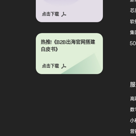
芯
点击下载
软
集
热推!《B2B出海官网搭建
5
白皮书》
点击下载
服
高
数
小
营