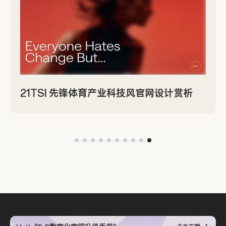
21TSI 先锋体育产业科技风官网设计赏析