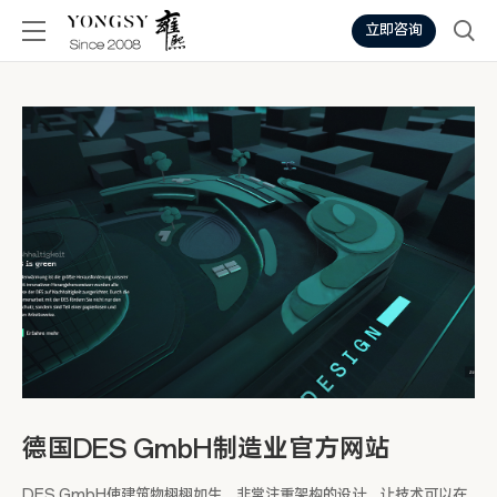
立即咨询
德国DES GmbH制造业官方网站
DES GmbH使建筑物栩栩如生，非常注重架构的设计，让技术可以在