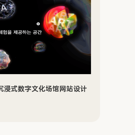
景沉浸式数字文化场馆网站设计
Sin
传官