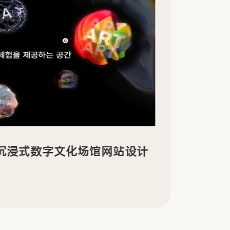
景沉浸式数字文化场馆网站设计
Sin
传官