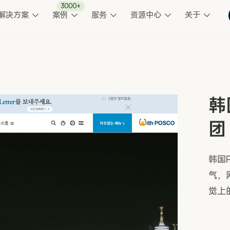
3000+
解决方案
案例
服务
资源中心
关于
韩
团
韩国
气，
觉上