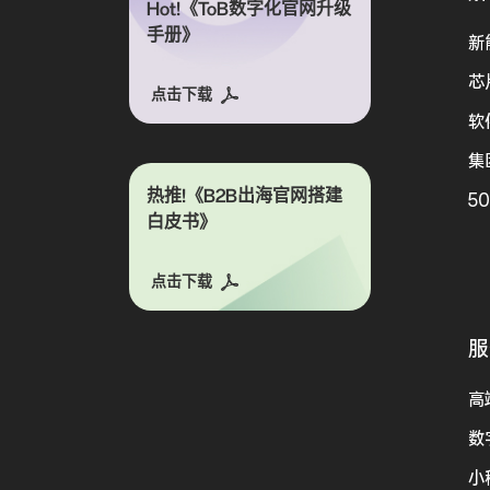
Hot!《ToB数字化官网升级
手册》
新
芯
点击下载
软
集
热推!《B2B出海官网搭建
5
白皮书》
点击下载
服
高
数
小