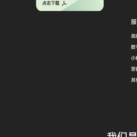
点击下载
服
高
数
小
营
其