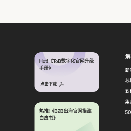
解
Hot!《ToB数字化官网升级
手册》
新
芯
点击下载
软
集
热推!《B2B出海官网搭建
5
白皮书》