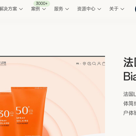
3000+
解决方案
案例
服务
资源中心
关于
法国
B
法国L
体简
户体