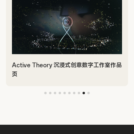
Active Theory 沉浸式创意数字工作室作品
页