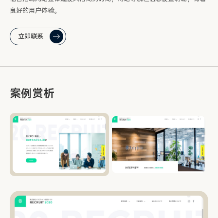
良好的用户体验。
立即联系
案例赏析