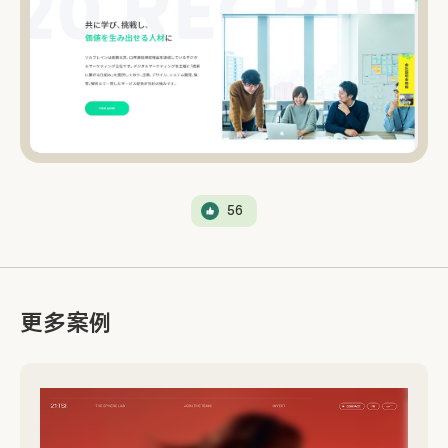
56
更多案例