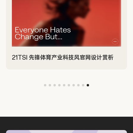
21TSI 先锋体育产业科技风官网设计赏析