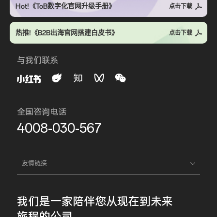
Hot!《ToB数字化官网升级手册》
点击下载
热推!《B2B出海官网搭建白皮书》
点击下载
与我们联系
全国咨询电话
4008-030-567
友情链接
我们是一家
陪伴您
从现在到未来
旅程的公司