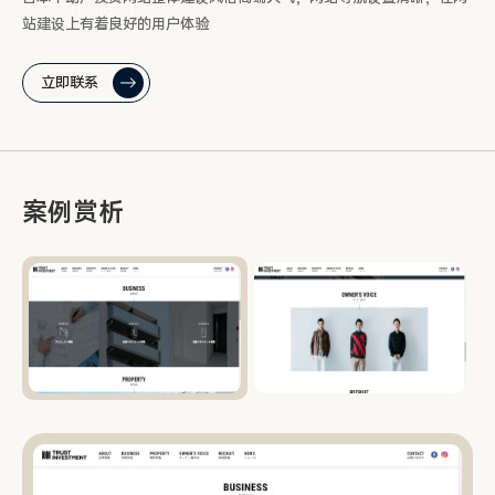
站建设上有着良好的用户体验
立即联系
案例赏析