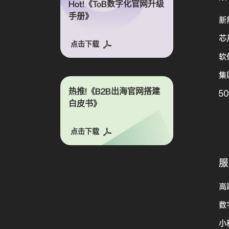
Hot!《ToB数字化官网升级
手册》
新
芯
点击下载
软
集
热推!《B2B出海官网搭建
5
白皮书》
点击下载
服
高
数
小