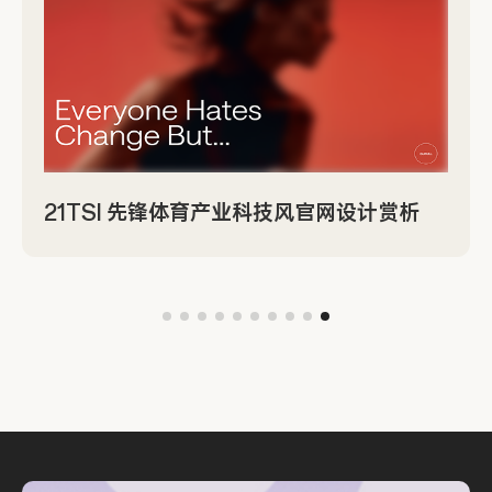
21TSI 先锋体育产业科技风官网设计赏析