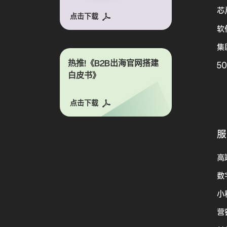
芯
点击下载
软
集
热推!《B2B出海官网搭建
5
白皮书》
点击下载
服
高
数
小
营