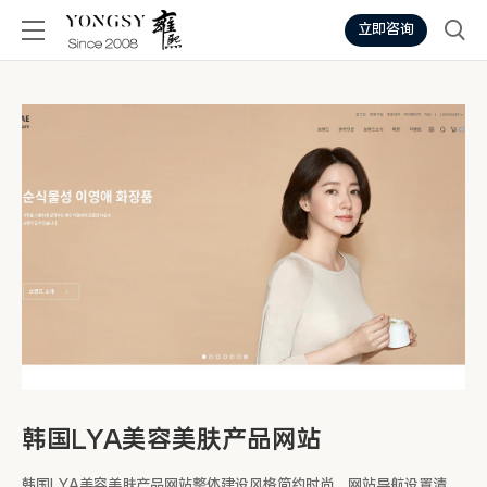
立即咨询
韩国LYA美容美肤产品网站
韩国LYA美容美肤产品网站整体建设风格简约时尚，网站导航设置清