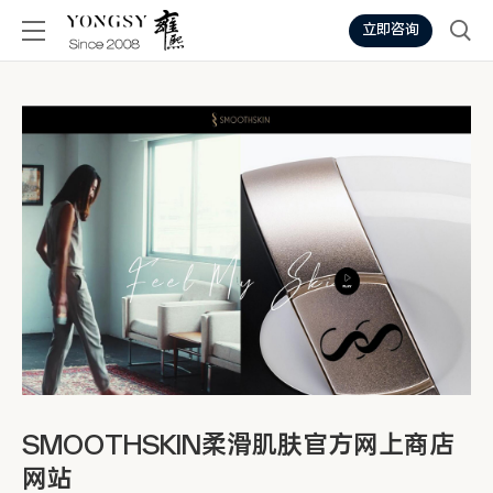
立即咨询
SMOOTHSKIN柔滑肌肤官方网上商店
网站