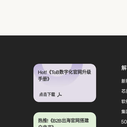
解
Hot!《ToB数字化官网升级
手册》
新
芯
点击下载
软
集
热推!《B2B出海官网搭建
5