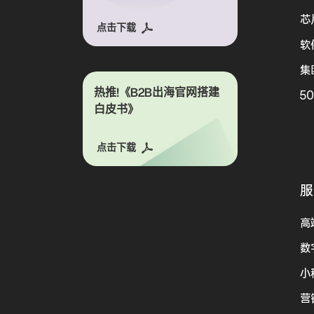
芯
点击下载
软
集
热推!《B2B出海官网搭建
5
白皮书》
点击下载
服
高
数
小
营