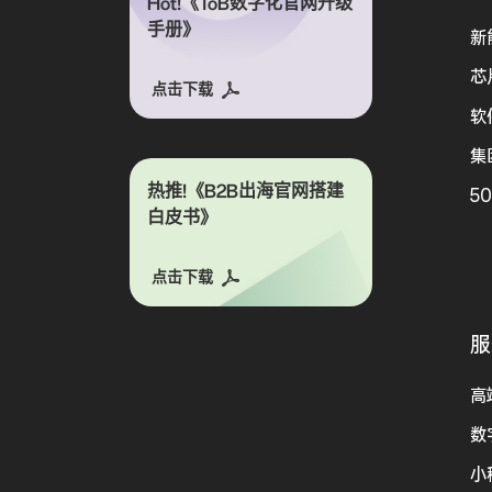
Hot!《ToB数字化官网升级
手册》
新
芯
点击下载
软
集
热推!《B2B出海官网搭建
5
白皮书》
点击下载
服
高
数
小