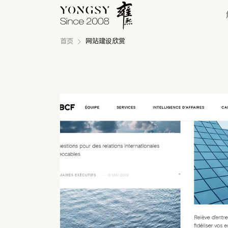
首页
网站建设欣赏
快速链接
新能源案例
我们的业务