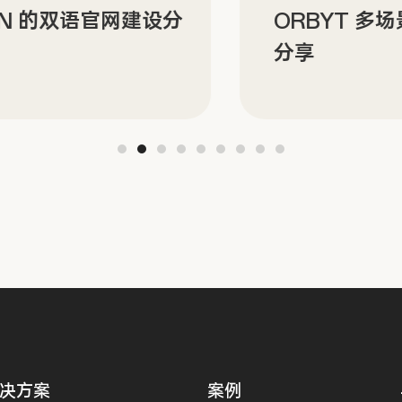
N 的双语官网建设分
ORBYT 多场
分享
决方案
案例