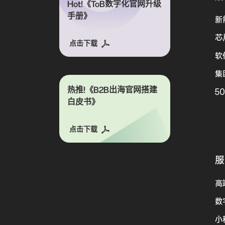
Hot!《ToB数字化官网升级
手册》
新
芯
点击下载
软
集
热推!《B2B出海官网搭建
5
白皮书》
点击下载
服
高
数
小