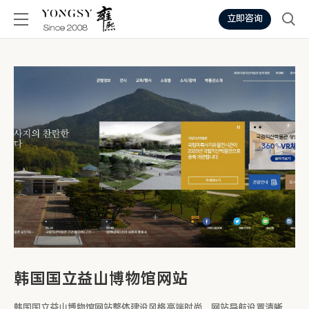
立即咨询
韩国国立益山博物馆网站
韩国国立益山博物馆网站整体建设风格高端时尚，网站导航设置清晰，