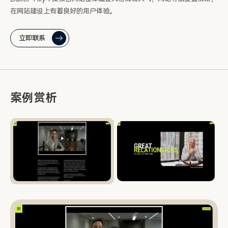
在网站建设上有着良好的用户体验。
立即联系
案例赏析