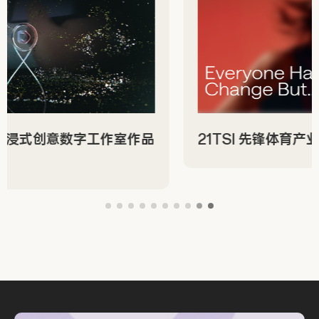
21TSI 先锋体育产业科技风官网设计赏析