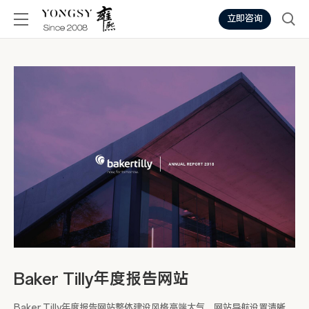
立即咨询
Baker Tilly年度报告网站
Baker Tilly年度报告网站整体建设风格高端大气，网站导航设置清晰，