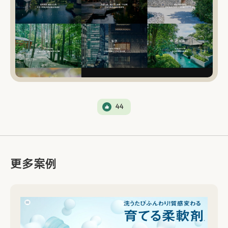
44
更多案例