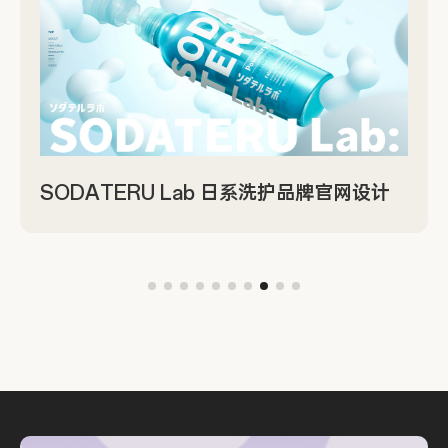
SODATERU Lab 日系洗护品牌官网设计