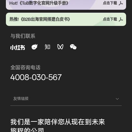
Hot!《ToB数字化官网升级手册》
点击下载
热推!《B2B出海官网搭建白皮书》
点击下载
与我们联系
全国咨询电话
4008-030-567
友情链接
我们是一家
陪伴您
从现在到未来
旅程的公司