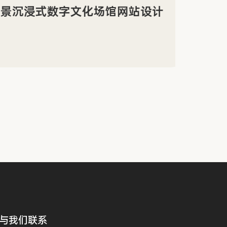
景沉浸式数字文化场馆网站设计
Sin
传官
与我们联系