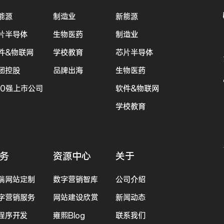
能源
制造业
新能源
片半导体
生物医药
制造业
件&物联网
学校教育
芯片半导体
团控股
品牌出海
生物医药
00强上市公司
软件&物联网
学校教育
务
资源中心
关于
端网站定制
数字营销智库
公司介绍
字营销服务
网站建设欣赏
新闻动态
程序开发
雍熙Blog
联系我们