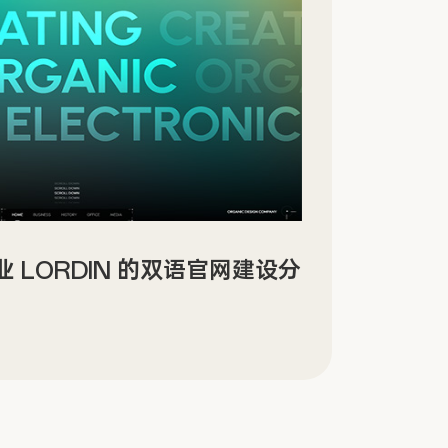
景沉浸式数字文化场馆网站设计
Sin
传官