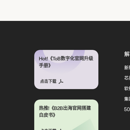
解
Hot!《ToB数字化官网升级
手册》
新
芯
点击下载
软
集
热推!《B2B出海官网搭建
5
白皮书》