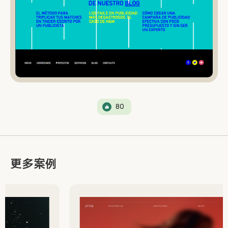
80
更多案例