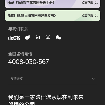
Hot!《ToB数字化官网升级手册》
点击下载
热推!《B2B出海官网搭建白皮书》
点击下载
与我们联系
全国咨询电话
4008-030-567
友情链接
我们是一家
陪伴您
从现在到未来
旅程的公司