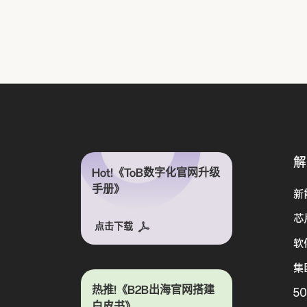
解
Hot!《ToB数字化官网升级
手册》
新
芯
点击下载
软
集
热推!《B2B出海官网搭建
5
白皮书》