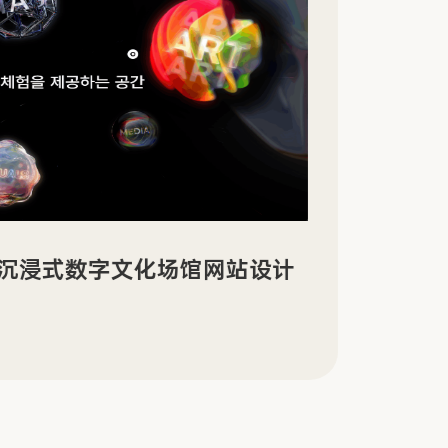
景沉浸式数字文化场馆网站设计
Sin
传官