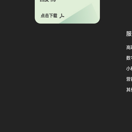
点击下载
服
高
数
小
营
其