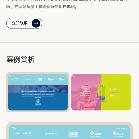
晰，在网站建设上有着良好的用户体验。
立即联系
案例赏析