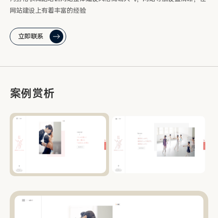
网站建设上有着丰富的经验
立即联系
案例赏析