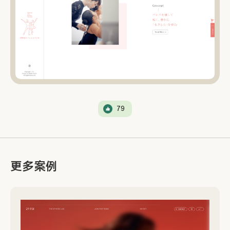
79
更多案例