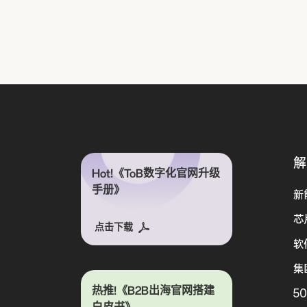
解
Hot!《ToB数字化官网升级
手册》
新
芯
点击下载
软
集
热推!《B2B出海官网搭建
5
白皮书》