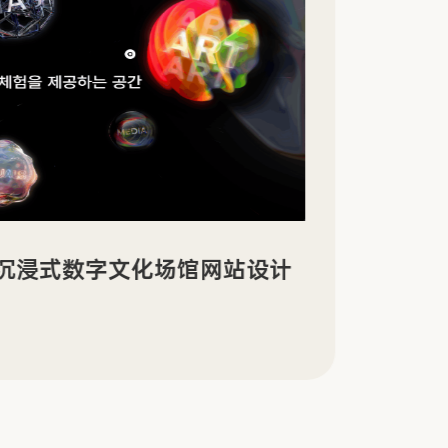
景沉浸式数字文化场馆网站设计
Sin
传官