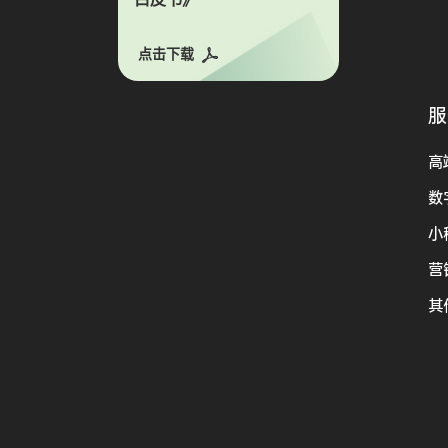
点击下载
服
高
数
小
营
其