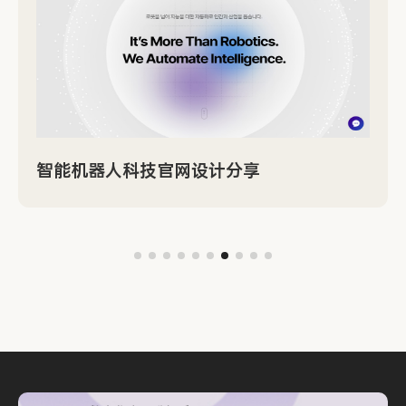
智能机器人科技官网设计分享