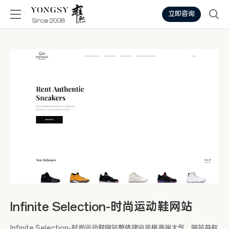
立即咨询
Infinite Selection-时尚运动鞋网站
Infinite Selection-时尚运动鞋网站整体建设风格高端大气，网站导航