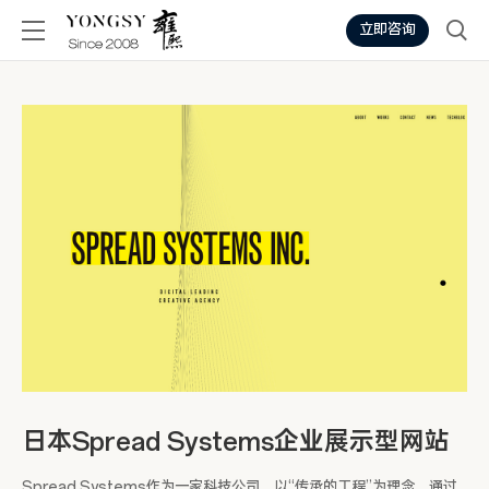
立即咨询
日本Spread Systems企业展示型网站
Spread Systems作为一家科技公司，以“传承的工程”为理念，通过