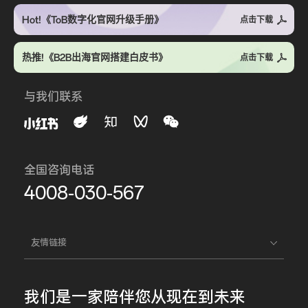
Hot!《ToB数字化官网升级手册》
点击下载
热推!《B2B出海官网搭建白皮书》
点击下载
与我们联系
全国咨询电话
4008-030-567
友情链接
我们是一家
陪伴您
从现在到未来