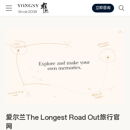
立即咨询
爱尔兰The Longest Road Out旅行官
网