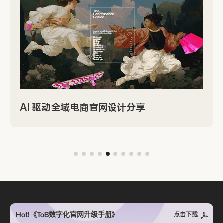
AI 驱动全域电商官网设计分享
Hot!《ToB数字化官网升级手册》
点击下载