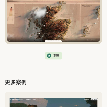
398
更多案例