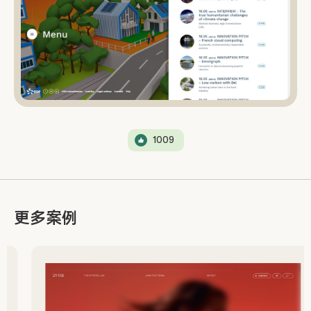
1009
更多案例