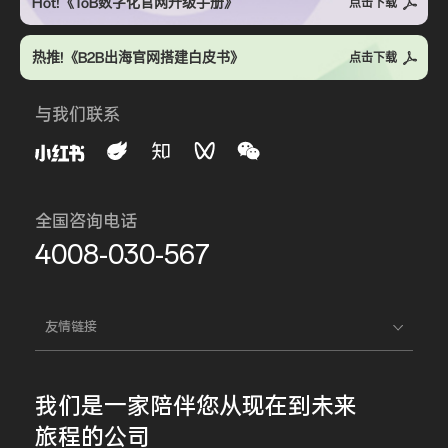
Hot!《ToB数字化官网升级手册》
点击下载
热推!《B2B出海官网搭建白皮书》
点击下载
与我们联系
全国咨询电话
4008-030-567
友情链接
我们是一家
陪伴您
从现在到未来
旅程的公司