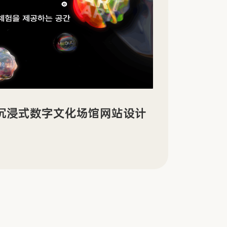
景沉浸式数字文化场馆网站设计
Sin
传官