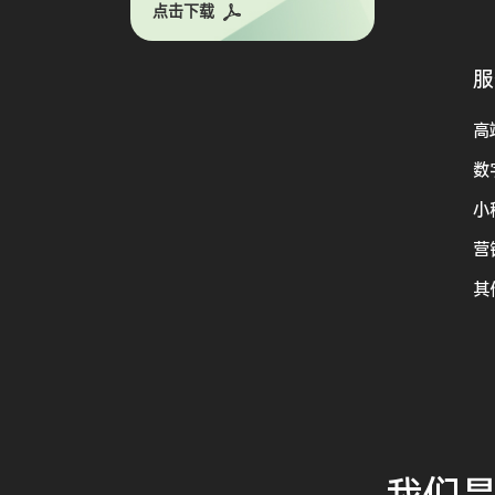
点击下载
服
高
数
小
营
其