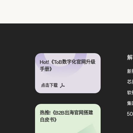
解
Hot!《ToB数字化官网升级
手册》
新
芯
点击下载
软
集
热推!《B2B出海官网搭建
5
白皮书》