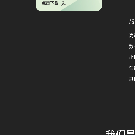
点击下载
服
高
数
小
营
其