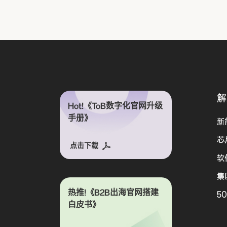
解
Hot!《ToB数字化官网升级
手册》
新
芯
点击下载
软
集
热推!《B2B出海官网搭建
5
白皮书》