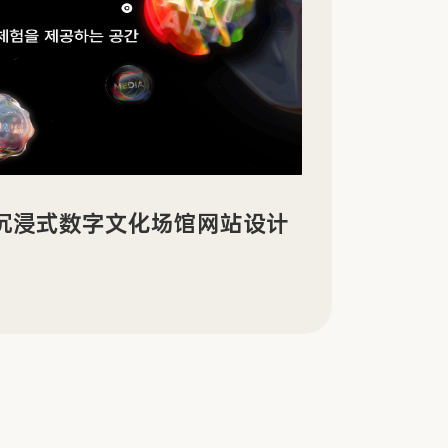
景沉浸式数字文化场馆网站设计
Sin
传官