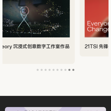
品
21TSI 先锋体育产业科技风官网设计赏析