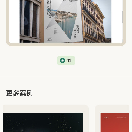
19
更多案例