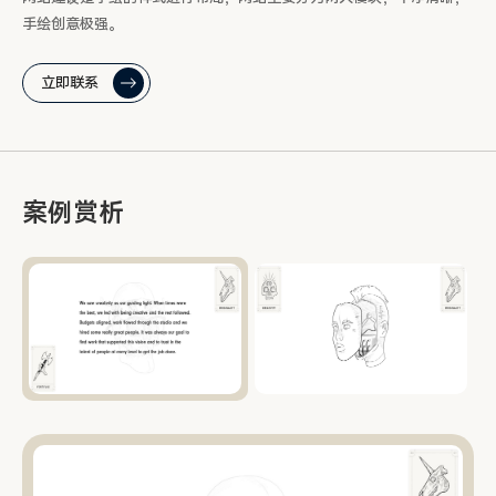
手绘创意极强。
立即联系
案例赏析