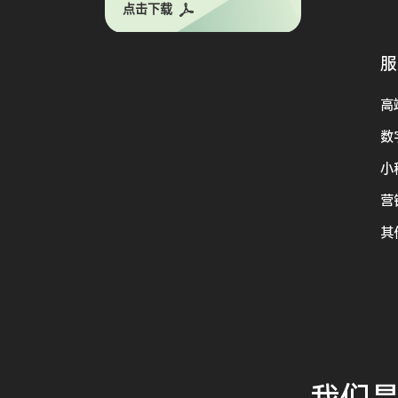
点击下载
服
高
数
小
营
其