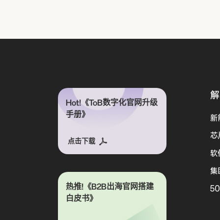
解
Hot!《ToB数字化官网升级
手册》
新
芯
点击下载
软
集
热推!《B2B出海官网搭建
5
白皮书》