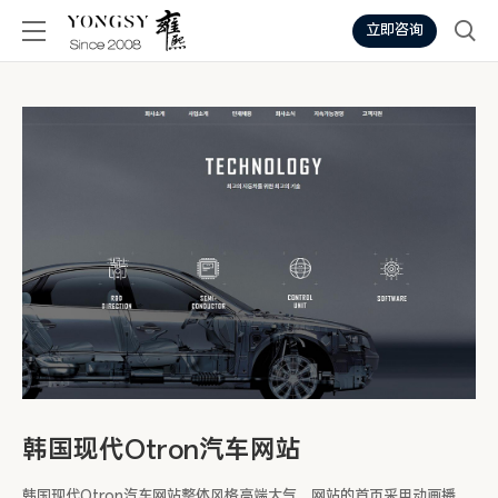
立即咨询
韩国现代Otron汽车网站
韩国现代Otron汽车网站整体风格高端大气，网站的首页采用动画播