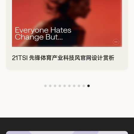
21TSI 先锋体育产业科技风官网设计赏析