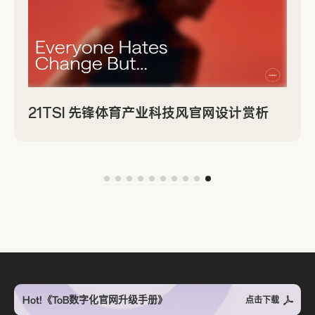
21TSI 先锋体育产业科技风官网设计赏析
Hot!《ToB数字化官网升级手册》
点击下载