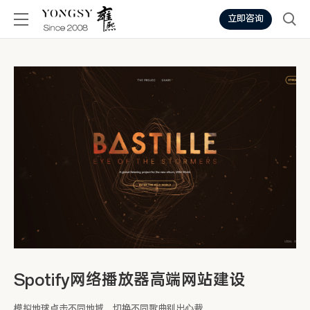
立即咨询
Spotify网络播放器高端网站建设
模拟地球点击不同地域，切换不同歌曲别出心裁