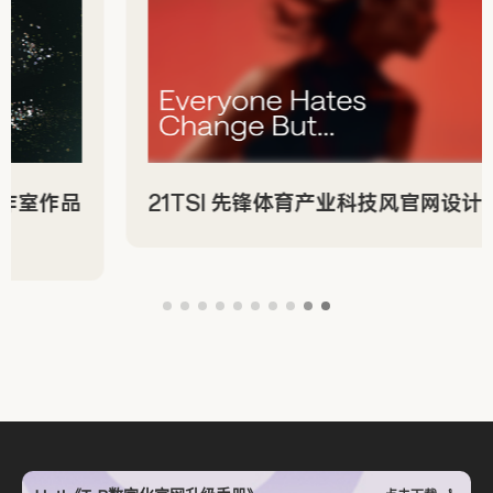
Active Theory 沉浸式创意数字工作室作品
2
页