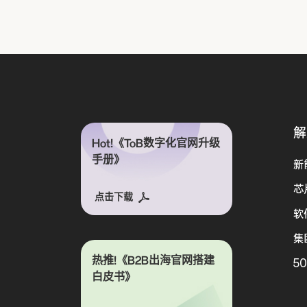
解
Hot!《ToB数字化官网升级
手册》
新
芯
点击下载
软
集
热推!《B2B出海官网搭建
5
白皮书》