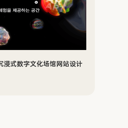
景沉浸式数字文化场馆网站设计
Sin
传官