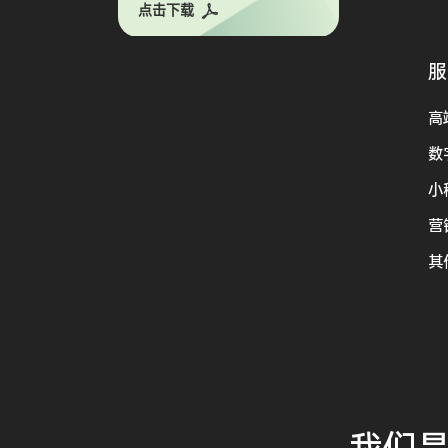
点击下载
服
高
数
小
营
其