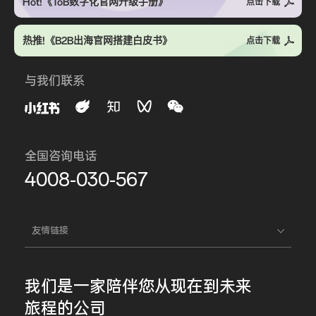
Hot!《ToB数字化官网升级手册》
点击下载
热推!《B2B出海官网搭建白皮书》
点击下载
与我们联系
全国咨询电话
4008-030-567
友情链接
我们是一家
陪伴您
从现在到未来
旅程的公司