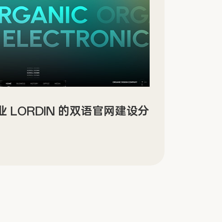
景沉浸式数字文化场馆网站设计
Sin
传官