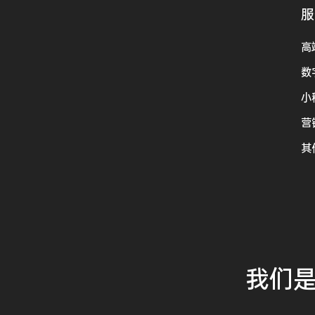
服
高
数
小
营
其
我们