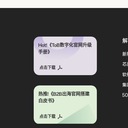
解
Hot!《ToB数字化官网升级
手册》
新
芯
点击下载
软
集
热推!《B2B出海官网搭建
5
白皮书》
点击下载