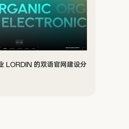
景沉浸式数字文化场馆网站设计
Sin
传官