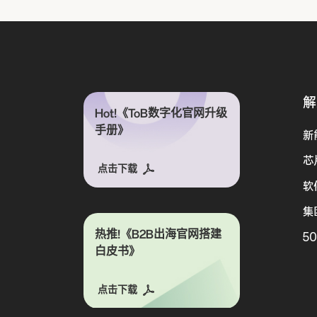
解
Hot!《ToB数字化官网升级
手册》
新
芯
点击下载
软
集
热推!《B2B出海官网搭建
5
白皮书》
点击下载