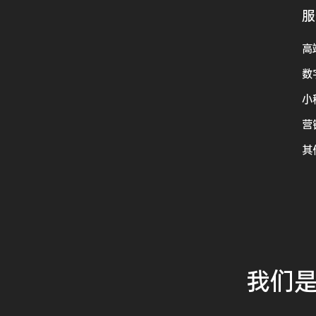
服
高
数
小
营
其
我们