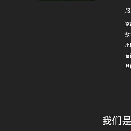
服
高
数
小
营
其
我们