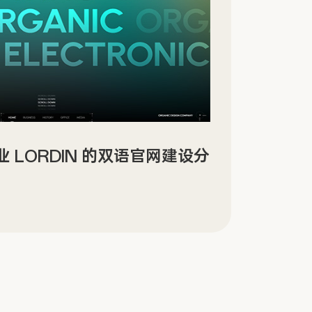
景沉浸式数字文化场馆网站设计
Sin
传官