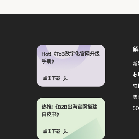
解
Hot!《ToB数字化官网升级
手册》
新
芯
点击下载
软
集
热推!《B2B出海官网搭建
5
白皮书》
点击下载