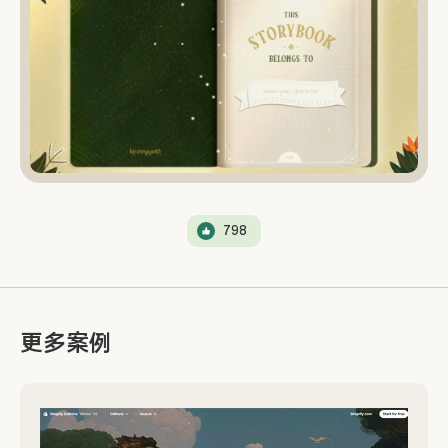
798
更多案例