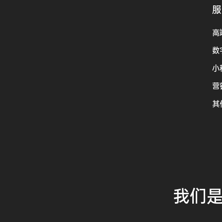
服
高
数
小
营
其
我们