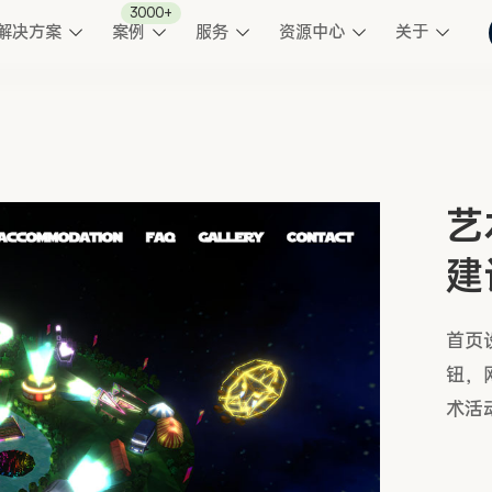
3000+
解决方案
案例
服务
资源中心
关于
艺
建
首页
钮，
术活