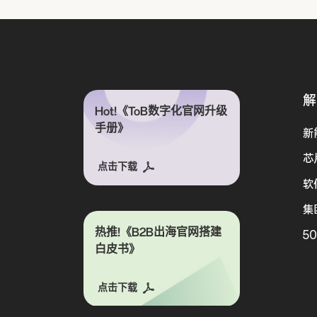
解
Hot!《ToB数字化官网升级
手册》
新
芯
点击下载
软
集
热推!《B2B出海官网搭建
5
白皮书》
点击下载