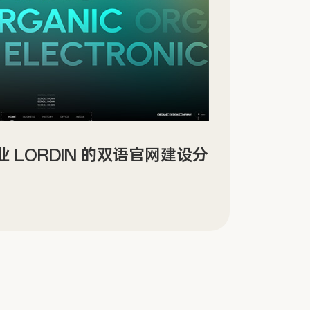
景沉浸式数字文化场馆网站设计
Sin
传官