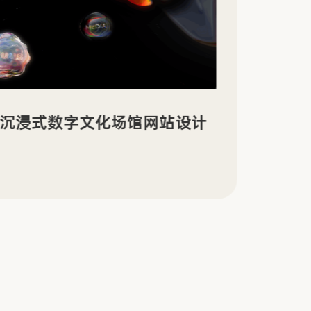
景沉浸式数字文化场馆网站设计
Sin
传官