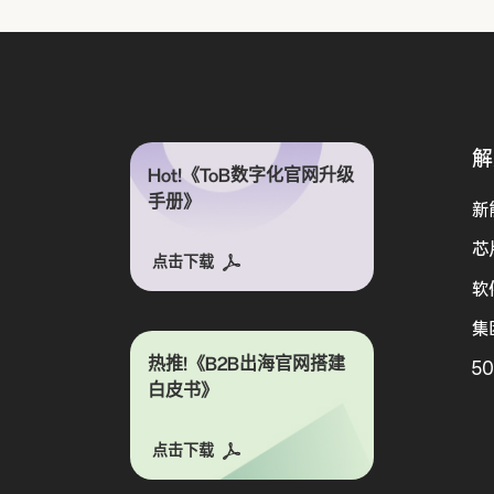
解
Hot!《ToB数字化官网升级
手册》
新
芯
点击下载
软
集
热推!《B2B出海官网搭建
5
白皮书》
点击下载