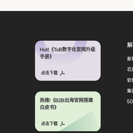
解
Hot!《ToB数字化官网升级
手册》
新
芯
点击下载
软
集
热推!《B2B出海官网搭建
5
白皮书》
点击下载