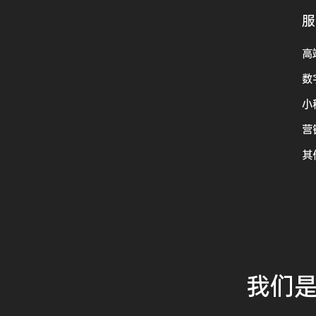
服
高
数
小
营
其
我们