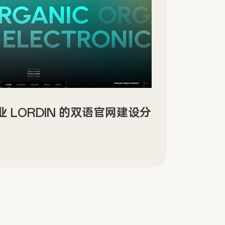
景沉浸式数字文化场馆网站设计
Sin
传官