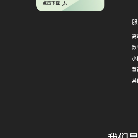
点击下载
服
高
数
小
营
其