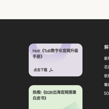
解
Hot!《ToB数字化官网升级
手册》
新
芯
点击下载
软
集
热推!《B2B出海官网搭建
5
白皮书》